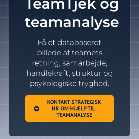
TeamTjek og
HR Akademi
teamanalyse
HR-Webinar
Få et databaseret
HR RealityTjek
billede af teamets
retning, samarbejde,
HR System
handlekraft, struktur og
psykologiske tryghed.
Om Strategisk HR
KONTAKT STRATEGISK
HR OM HJÆLP TIL:
TEAMANALYSE