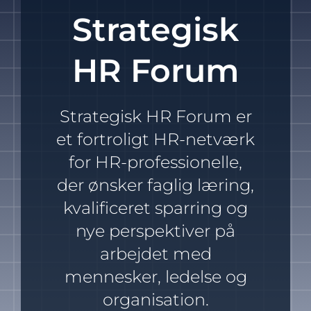
HR Akademi
Strategisk
HR Forum
HR-Webinar
HR RealityTjek
Strategisk HR Forum er
et fortroligt HR-netværk
HR System
for HR-professionelle,
der ønsker faglig læring,
Om Strategisk HR
kvalificeret sparring og
nye perspektiver på
arbejdet med
mennesker, ledelse og
organisation.