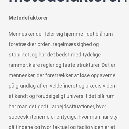
HR Akademi
Metodefaktorer
HR-Webinar
Mennesker der føler sig hjemme i det blå rum
foretrækker orden, regelmæssighed og
HR RealityTjek
stabilitet, og har det bedst med tydelige
HR System
rammer, klare regler og faste strukturer. Det er
mennesker, der foretrækker at løse opgaverne
Om Strategisk HR
på grundlag af en veldefineret og præcis viden i
et kendt og forudsigeligt univers. I det blå rum
har man det godt i arbejdssituationer, hvor
succeskriterierne er entydige, hvor man har styr
på tingene og hvor faktuel og faglig viden er et