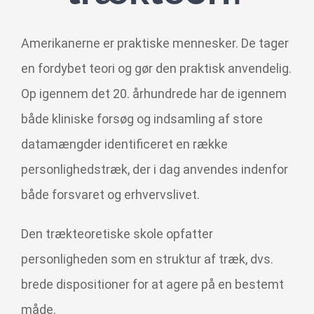
HR Akademi
Amerikanerne er praktiske mennesker. De tager
HR-Webinar
en fordybet teori og gør den praktisk anvendelig.
Op igennem det 20. århundrede har de igennem
HR RealityTjek
både kliniske forsøg og indsamling af store
datamængder identificeret en række
HR System
personlighedstræk, der i dag anvendes indenfor
både forsvaret og erhvervslivet.
Om Strategisk HR
Den trækteoretiske skole opfatter
personligheden som en struktur af træk, dvs.
brede dispositioner for at agere på en bestemt
måde.