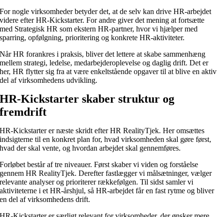
For nogle virksomheder betyder det, at de selv kan drive HR-arbejdet
videre efter HR-Kickstarter. For andre giver det mening at fortsætte
med Strategisk HR som ekstern HR-partner, hvor vi hjælper med
sparring, opfølgning, prioritering og konkrete HR-aktiviteter.
Når HR forankres i praksis, bliver det lettere at skabe sammenhæng
mellem strategi, ledelse, medarbejderoplevelse og daglig drift. Det er
her, HR flytter sig fra at være enkeltstående opgaver til at blive en aktiv
del af virksomhedens udvikling.
HR-Kickstarter skaber struktur og
fremdrift
HR-Kickstarter er næste skridt efter HR RealityTjek. Her omsættes
indsigterne til en konkret plan for, hvad virksomheden skal gøre først,
hvad der skal vente, og hvordan arbejdet skal gennemføres.
Forløbet består af tre niveauer. Først skaber vi viden og forståelse
gennem HR RealityTjek. Derefter fastlægger vi målsætninger, vælger
relevante analyser og prioriterer rækkefølgen. Til sidst samler vi
aktiviteterne i et HR-årshjul, så HR-arbejdet får en fast rytme og bliver
en del af virksomhedens drift.
HR-Kickstarter er særligt relevant for virksomheder, der ønsker mere