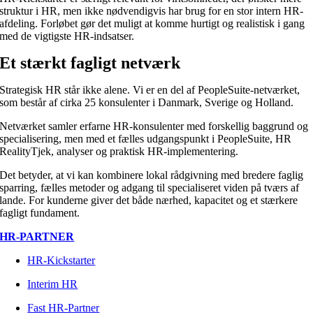
struktur i HR, men ikke nødvendigvis har brug for en stor intern HR-
afdeling. Forløbet gør det muligt at komme hurtigt og realistisk i gang
med de vigtigste HR-indsatser.
Et stærkt fagligt netværk
Strategisk HR står ikke alene. Vi er en del af PeopleSuite-netværket,
som består af cirka 25 konsulenter i Danmark, Sverige og Holland.
Netværket samler erfarne HR-konsulenter med forskellig baggrund og
specialisering, men med et fælles udgangspunkt i PeopleSuite, HR
RealityTjek, analyser og praktisk HR-implementering.
Det betyder, at vi kan kombinere lokal rådgivning med bredere faglig
sparring, fælles metoder og adgang til specialiseret viden på tværs af
lande. For kunderne giver det både nærhed, kapacitet og et stærkere
fagligt fundament.
HR-PARTNER
HR-Kickstarter
Interim HR
Fast HR-Partner