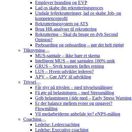
Employer branding og EVP
Lad os skabe din rekrutteringsproces
Undgår fejlrekrutteringer, lad os skabe Job- og
kompetenceprofil
Rekrutteringssystem og ATS
Brug HR-analyser til rekruttering
Rekruttering – Skal du bruge en dyb Second
Opinion?
Preboarding og onboarding – gør det helt rigtigt
Tilknytning
MUS-samtale – ikke bare et skema
Intelligent MUS – gør samtalen 100% unik
GRUS – Styrk teamets fælles retning
LUS – Hvem udvikler lederen?
APV – Gør APV til udvikling
Trivsel
Får styr på trivslen – med trivselsmålinger
Få øje på belastningen – med Stressmåling
Grib belastningen i tide med – Early Stress Warning
Er der balance mellem evner og opgaver?
Flowmåling
Vil medarbejderne anbefale jer? eNPS-måling
Coaching
Ledelse: Ledercoaching
Ledelse: Executive coaching