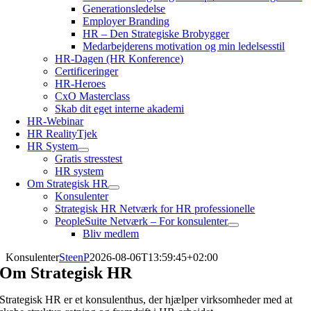
Generationsledelse
Employer Branding
HR – Den Strategiske Brobygger
Medarbejderens motivation og min ledelsesstil
HR-Dagen (HR Konference)
Certificeringer
HR-Heroes
CxO Masterclass
Skab dit eget interne akademi
HR-Webinar
HR RealityTjek
HR System
Gratis stresstest
HR system
Om Strategisk HR
Konsulenter
Strategisk HR Netværk for HR professionelle
PeopleSuite Netværk – For konsulenter
Bliv medlem
Konsulenter
SteenP
2026-08-06T13:59:45+02:00
Om Strategisk HR
Strategisk HR er et konsulenthus, der hjælper virksomheder med at