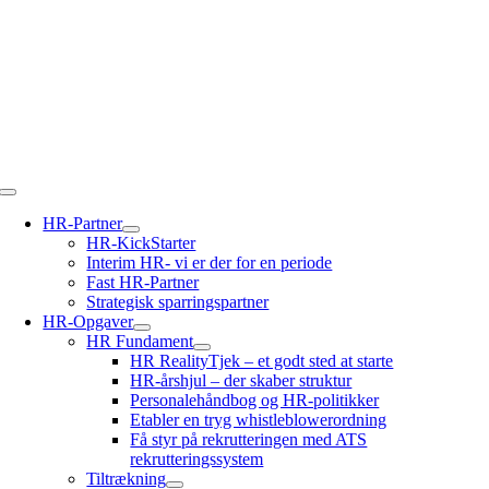
Skip
to
content
Toggle
Navigation
HR-Partner
HR-KickStarter
Interim HR- vi er der for en periode
Fast HR-Partner
Strategisk sparringspartner
HR-Opgaver
HR Fundament
HR RealityTjek – et godt sted at starte
HR-årshjul – der skaber struktur
Personalehåndbog og HR-politikker
Etabler en tryg whistleblowerordning
Få styr på rekrutteringen med ATS
rekrutteringssystem
Tiltrækning