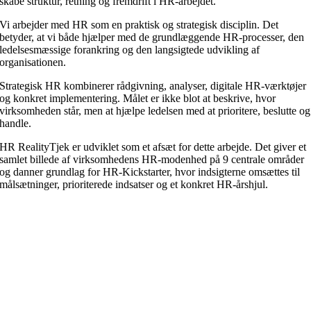
skabe struktur, retning og fremdrift i HR-arbejdet.
Vi arbejder med HR som en praktisk og strategisk disciplin. Det
betyder, at vi både hjælper med de grundlæggende HR-processer, den
ledelsesmæssige forankring og den langsigtede udvikling af
organisationen.
Strategisk HR kombinerer rådgivning, analyser, digitale HR-værktøjer
og konkret implementering. Målet er ikke blot at beskrive, hvor
virksomheden står, men at hjælpe ledelsen med at prioritere, beslutte og
handle.
HR RealityTjek er udviklet som et afsæt for dette arbejde. Det giver et
samlet billede af virksomhedens HR-modenhed på 9 centrale områder
og danner grundlag for HR-Kickstarter, hvor indsigterne omsættes til
målsætninger, prioriterede indsatser og et konkret HR-årshjul.