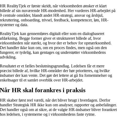
HR RealityTjek er første skridt, når virksomheden ønsker et klart
billede af sin nuværende HR-modenhed. Her vurderes HR-arbejdet på
9 centrale områder, blandt andet HR-strategi, ansvar og årshjul,
rekruttering, onboarding, trivsel, feedback, kompetencer, løn, HR-
systemer og data.
RealityTjek kan gennemføres digitalt eller som en dialogbaseret
afdækning. Begge former giver et struktureret billede af, hvor
virksomheden står stærkt, og hvor der er behov for opmærksomhed.
Det handler ikke kun om, om en proces findes, men også om den
fungerer, er tydelig, kan gentages og understøtter virksomhedens
udvikling.
Resultatet er et fælles beslutningsgrundlag. Ledelsen får et mere
præcist billede af, hvilke HR-områder der bør prioriteres, og hvilke
indsatser der kan vente. Det gør det lettere at gå fra fornemmelser og
enkeltsager til et samlet overblik over HR-arbejdet.
Når HR skal forankres i praksis
HR skaber først reel værdi, når det bliver brugt i hverdagen. Derfor
handler Strategisk HR ikke kun om analyser, rapporter og anbefalinger.
Det handler også om at sikre, at de valgte HR-indsatser bliver forankret
hos ledelsen, i systemerne og i virksomhedens faste rytme.