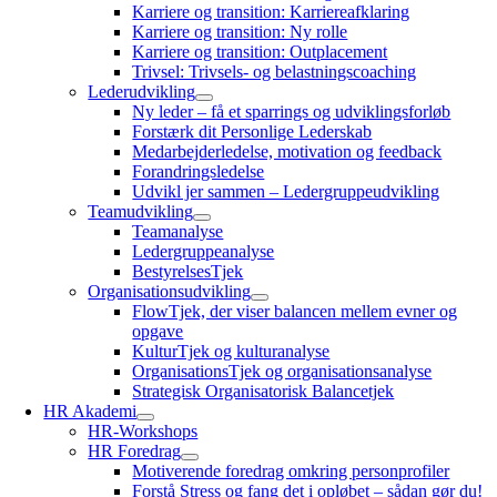
Karriere og transition: Karriereafklaring
Karriere og transition: Ny rolle
Karriere og transition: Outplacement
Trivsel: Trivsels- og belastningscoaching
Lederudvikling
Ny leder – få et sparrings og udviklingsforløb
Forstærk dit Personlige Lederskab
Medarbejderledelse, motivation og feedback
Forandringsledelse
Udvikl jer sammen – Ledergruppeudvikling
Teamudvikling
Teamanalyse
Ledergruppeanalyse
BestyrelsesTjek
Organisationsudvikling
FlowTjek, der viser balancen mellem evner og
opgave
KulturTjek og kulturanalyse
OrganisationsTjek og organisationsanalyse
Strategisk Organisatorisk Balancetjek
HR Akademi
HR-Workshops
HR Foredrag
Motiverende foredrag omkring personprofiler
Forstå Stress og fang det i opløbet – sådan gør du!